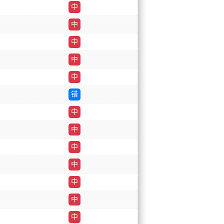
中
中
中
中
中
错
中
中
中
中
中
中
中