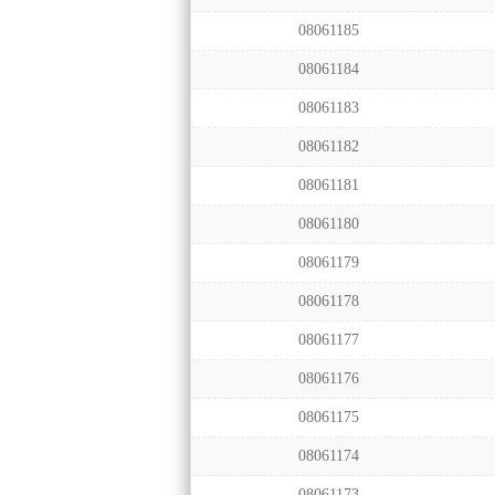
08061185
08061184
08061183
08061182
08061181
08061180
08061179
08061178
08061177
08061176
08061175
08061174
08061173