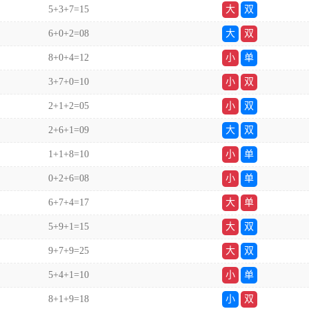
5+3+7=15
大
双
6+0+2=08
大
双
8+0+4=12
小
单
3+7+0=10
小
双
2+1+2=05
小
双
2+6+1=09
大
双
1+1+8=10
小
单
0+2+6=08
小
单
6+7+4=17
大
单
5+9+1=15
大
双
9+7+9=25
大
双
5+4+1=10
小
单
8+1+9=18
小
双