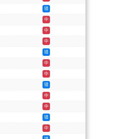
错
中
中
中
错
中
中
错
中
中
错
中
错