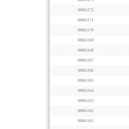
08061172
08061171
08061170
08061169
08061168
08061167
08061166
08061165
08061164
08061163
08061162
08061161