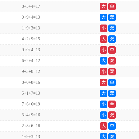
8+5+4=17
大
单
0+9+4=13
大
双
1+9+3=13
小
双
4+2+9=15
大
双
9+0+4=13
小
单
6+2+4=12
大
双
9+3+0=12
小
双
8+0+8=16
大
单
5+1+7=13
大
双
7+6+6=19
小
单
3+4+9=16
小
双
2+8+6=16
大
单
1+9+3=13
大
双