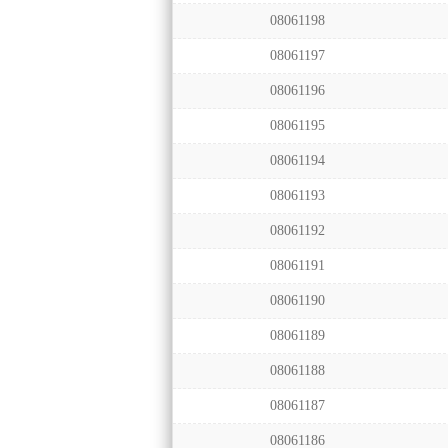
08061198
08061197
08061196
08061195
08061194
08061193
08061192
08061191
08061190
08061189
08061188
08061187
08061186