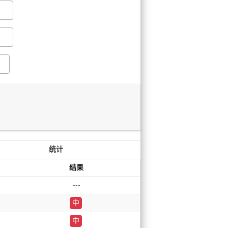
统计
结果
---
中
中