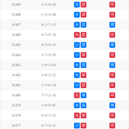
61489
5+5+0=10
大
双
中
61488
1+3+4=08
大
双
中
61487
4+2+7=13
大
双
错
61486
4+5+9=18
大
双
中
61485
4+5+6=15
小
双
错
61484
3+7+9=19
小
单
中
61483
1+0+2=03
大
双
错
61482
3+8+2=13
大
单
中
61481
5+3+6=14
小
双
中
61480
7+7+2=16
大
单
中
61479
1+0+6=07
大
双
错
61478
9+4+2=15
大
单
中
61477
4+7+4=15
小
单
中