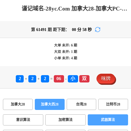
谨记域名-28yc.Com 加拿大28-加拿大PC-加拿大pc预测结果走势|加拿大28开奖结果预测官网|飞飞28加拿大在线预测
第
61491
期 距下期：
00
分
58
秒
大单
未开:
6
期
大双
未开:
1
期
小单
未开:
4
期
2
2
2
06
小
双
咪牌
+
+
=
-
加拿大28
加拿大西28
台湾28
比特币28
意识算法
加密算法
武器算法