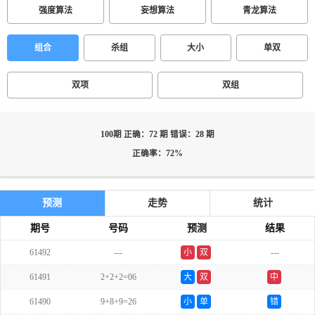
强度算法
妄想算法
青龙算法
组合
杀组
大小
单双
双项
双组
100期 正确：72 期 错误：28 期
正确率：72%
预测
走势
统计
期号
号码
预测
结果
61492
---
小
双
---
61491
2+2+2=06
大
双
中
61490
9+8+9=26
小
单
错