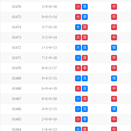
61476
2+0+8=10
小
单
中
61475
9+0+5=14
大
单
中
61474
3+7+0=10
大
双
中
61473
3+2+9=14
大
双
中
61472
1+3+9=13
大
双
错
61471
7+2+9=18
小
双
中
61470
9+6+2=17
大
单
中
61469
9+4+2=15
小
双
错
61468
6+9+4=19
大
双
中
61467
8+6+6=20
小
双
中
61466
4+9+2=15
小
双
错
61465
2+0+8=10
小
单
中
61464
1+6+6=13
大
单
中