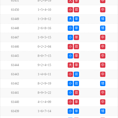
61451
8+2+9=19
大
单
中
61450
1+5+4=10
小
双
中
61449
1+3+8=12
大
单
错
61448
2+6+8=16
小
单
错
61447
1+9+5=15
小
单
中
61446
0+2+2=04
小
双
中
61445
8+0+7=15
小
单
中
61444
9+2+4=15
大
单
中
61443
1+4+6=11
小
双
中
61442
8+2+9=19
小
双
错
61441
8+9+5=22
小
双
中
61440
4+1+4=09
小
单
中
61439
1+6+7=14
小
单
错