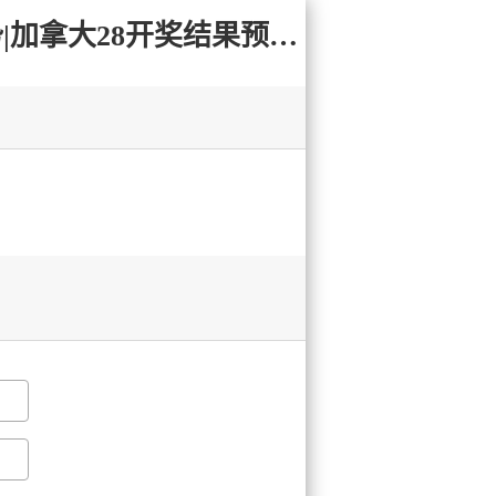
谨记域名-28yc.Com 加拿大28-加拿大PC-加拿大pc预测结果走势|加拿大28开奖结果预测官网|飞飞28加拿大在线预测