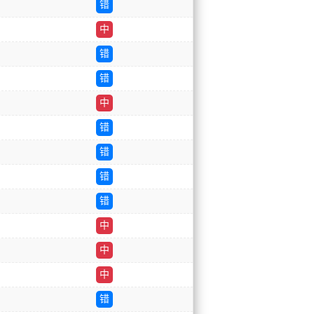
错
中
错
错
中
错
错
错
错
中
中
中
错