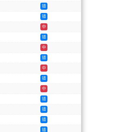
错
错
中
错
中
错
中
错
中
错
错
错
错