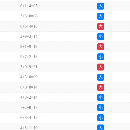
0+1+4=05
大
3+5+0=08
大
8+6+4=18
大
2+9+3=14
小
9+1+9=19
大
9+7+2=18
小
3+9+9=21
大
4+5+0=09
大
6+0+8=14
大
4+8+2=14
小
7+2+8=17
小
6+8+4=18
小
4+5+1=10
大