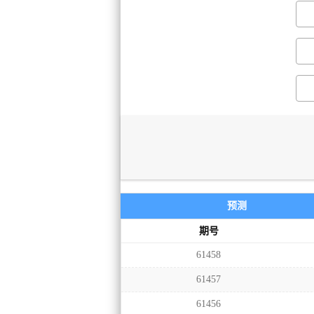
预测
期号
61458
61457
61456