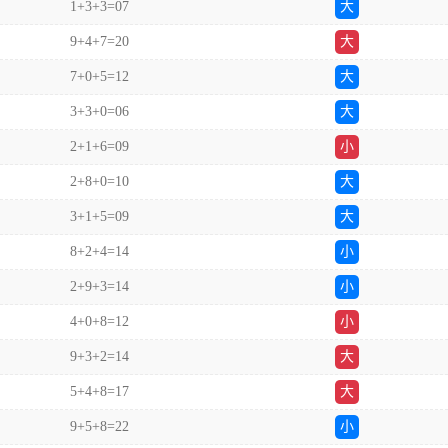
1+3+3=07
大
9+4+7=20
大
7+0+5=12
大
3+3+0=06
大
2+1+6=09
小
2+8+0=10
大
3+1+5=09
大
8+2+4=14
小
2+9+3=14
小
4+0+8=12
小
9+3+2=14
大
5+4+8=17
大
9+5+8=22
小