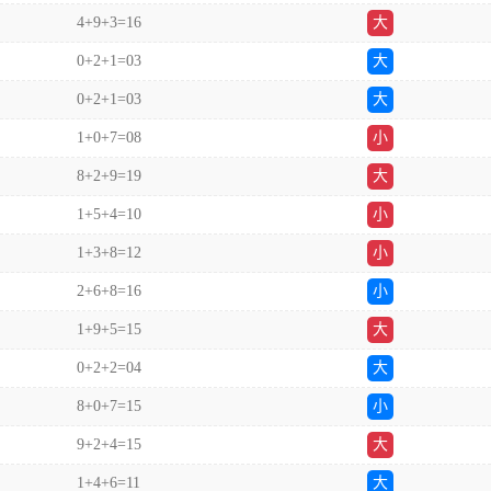
4+9+3=16
大
0+2+1=03
大
0+2+1=03
大
1+0+7=08
小
8+2+9=19
大
1+5+4=10
小
1+3+8=12
小
2+6+8=16
小
1+9+5=15
大
0+2+2=04
大
8+0+7=15
小
9+2+4=15
大
1+4+6=11
大