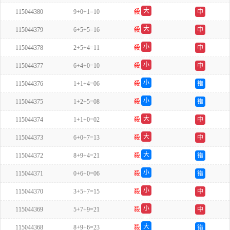
双
大
115044380
9+0+1=10
殺
中
单
大
115044379
6+5+5=16
殺
中
单
小
115044378
2+5+4=11
殺
中
双
小
115044377
6+4+0=10
殺
中
单
小
115044376
1+1+4=06
殺
错
双
小
115044375
1+2+5=08
殺
错
双
大
115044374
1+1+0=02
殺
中
双
大
115044373
6+0+7=13
殺
中
单
大
115044372
8+9+4=21
殺
错
单
小
115044371
0+6+0=06
殺
错
双
小
115044370
3+5+7=15
殺
中
单
小
115044369
5+7+9=21
殺
中
单
大
115044368
8+9+6=23
殺
错