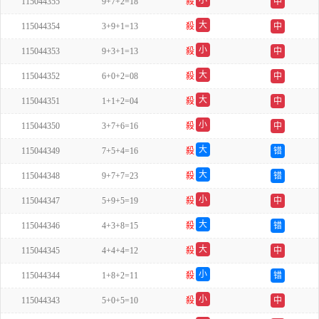
小
115044355
9+7+2=18
殺
中
单
大
115044354
3+9+1=13
殺
中
单
小
115044353
9+3+1=13
殺
中
双
大
115044352
6+0+2=08
殺
中
单
大
115044351
1+1+2=04
殺
中
单
小
115044350
3+7+6=16
殺
中
双
大
115044349
7+5+4=16
殺
错
双
大
115044348
9+7+7=23
殺
错
单
小
115044347
5+9+5=19
殺
中
单
大
115044346
4+3+8=15
殺
错
单
大
115044345
4+4+4=12
殺
中
单
小
115044344
1+8+2=11
殺
错
单
小
115044343
5+0+5=10
殺
中
单