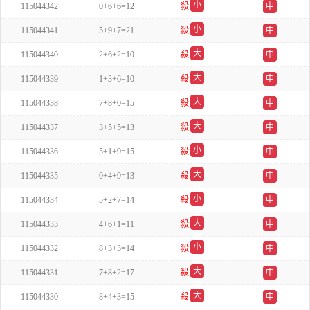
小
115044342
0+6+6=12
殺
中
单
小
115044341
5+9+7=21
殺
中
双
大
115044340
2+6+2=10
殺
中
双
大
115044339
1+3+6=10
殺
中
单
大
115044338
7+8+0=15
殺
中
双
大
115044337
3+5+5=13
殺
中
双
小
115044336
5+1+9=15
殺
中
单
大
115044335
0+4+9=13
殺
中
单
小
115044334
5+2+7=14
殺
中
单
大
115044333
4+6+1=11
殺
中
双
小
115044332
8+3+3=14
殺
中
单
大
115044331
7+8+2=17
殺
中
双
大
115044330
8+4+3=15
殺
中
双