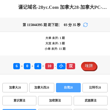
谨记域名-28yc.Com 加拿大28-加拿大PC-加拿大pc预测结果走势|加拿大28开奖结果预测官网|飞飞28加拿大在线预测
第
115044395
期 距下期：
03
分
35
秒
大单
未开:
1
期
大双
未开:
3
期
小单
未开:
11
期
6
0
4
10
小
双
咪牌
+
+
=
-
加拿大28
加拿大西28
台湾28
比特币28
意识算法
加密算法
武器算法