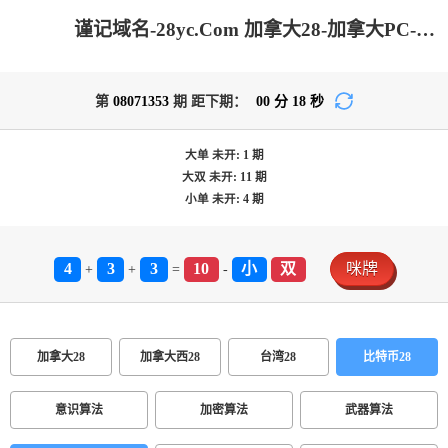
谨记域名-28yc.Com 加拿大28-加拿大PC-加拿大pc预测结果走势|加拿大28开奖结果预测官网|飞飞28加拿大在线预测
第
08071353
期 距下期：
00
分
18
秒
大单
未开:
1
期
大双
未开:
11
期
小单
未开:
4
期
4
3
3
10
小
双
咪牌
+
+
=
-
加拿大28
加拿大西28
台湾28
比特币28
意识算法
加密算法
武器算法