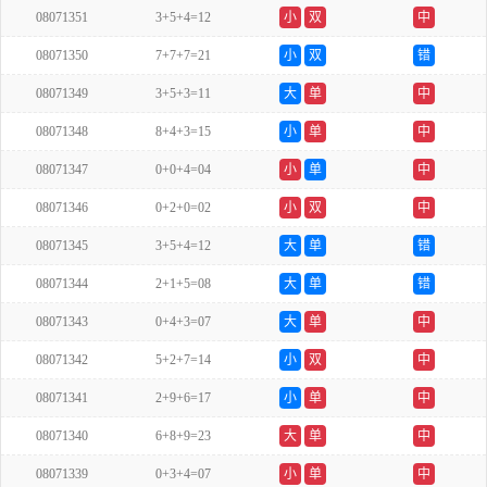
08071351
3+5+4=12
小
双
中
08071350
7+7+7=21
小
双
错
08071349
3+5+3=11
大
单
中
08071348
8+4+3=15
小
单
中
08071347
0+0+4=04
小
单
中
08071346
0+2+0=02
小
双
中
08071345
3+5+4=12
大
单
错
08071344
2+1+5=08
大
单
错
08071343
0+4+3=07
大
单
中
08071342
5+2+7=14
小
双
中
08071341
2+9+6=17
小
单
中
08071340
6+8+9=23
大
单
中
08071339
0+3+4=07
小
单
中