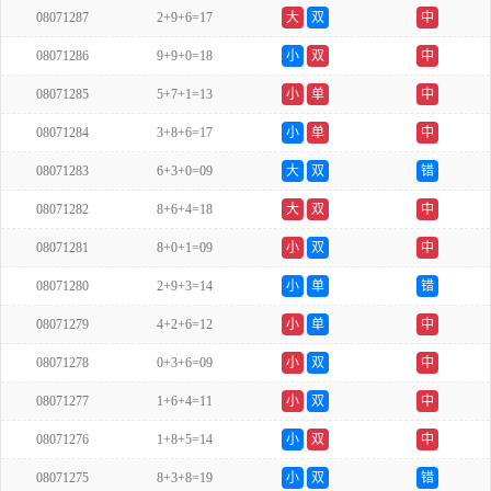
08071287
2+9+6=17
大
双
中
08071286
9+9+0=18
小
双
中
08071285
5+7+1=13
小
单
中
08071284
3+8+6=17
小
单
中
08071283
6+3+0=09
大
双
错
08071282
8+6+4=18
大
双
中
08071281
8+0+1=09
小
双
中
08071280
2+9+3=14
小
单
错
08071279
4+2+6=12
小
单
中
08071278
0+3+6=09
小
双
中
08071277
1+6+4=11
小
双
中
08071276
1+8+5=14
小
双
中
08071275
8+3+8=19
小
双
错