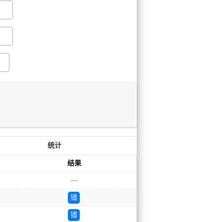
统计
结果
---
错
错