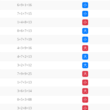
6+9+1=16
小
7+1+7=15
小
1+4+8=13
小
0+6+7=13
大
5+7+7=19
小
4+3+9=16
大
4+7+2=13
大
3+2+7=12
大
7+9+9=25
大
1+7+5=13
小
3+6+5=14
大
0+5+3=08
小
3+2+8=13
小