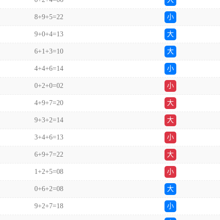
8+9+5=22
小
9+0+4=13
大
6+1+3=10
大
4+4+6=14
小
0+2+0=02
小
4+9+7=20
大
9+3+2=14
大
3+4+6=13
小
6+9+7=22
大
1+2+5=08
小
0+6+2=08
大
9+2+7=18
小