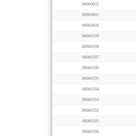
08060602
08060601
08060600
08060599
08060598
08060597
08060596
08060595
08060594
08060593
08060592
08060591
08060590