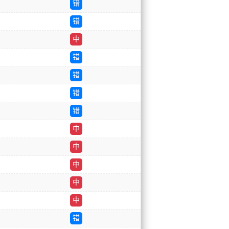
错
错
中
错
错
错
错
中
中
中
中
中
错