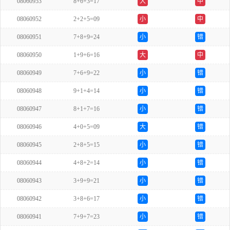
08060953
8+6+3=17
大
中
08060952
2+2+5=09
小
中
08060951
7+8+9=24
小
错
08060950
1+9+6=16
大
中
08060949
7+6+9=22
小
错
08060948
9+1+4=14
小
错
08060947
8+1+7=16
小
错
08060946
4+0+5=09
大
错
08060945
2+8+5=15
小
错
08060944
4+8+2=14
小
错
08060943
3+9+9=21
小
错
08060942
3+8+6=17
小
错
08060941
7+9+7=23
小
错