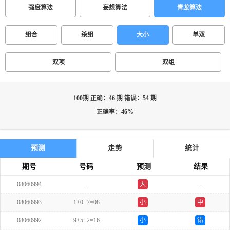
强度算法
妄想算法
青龙算法
组合
杀组
大小
单双
双项
双组
100期 正确：46 期 错误：54 期
正确率：46%
预测
走势
统计
期号
号码
预测
结果
08060994
---
大
---
单
08060993
1+0+7=08
小
中
08060992
9+5+2=16
小
错