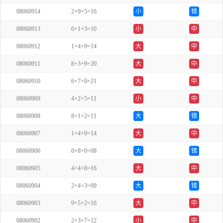
08060914
2+9+5=16
小
错
08060913
6+1+3=10
小
中
08060912
1+4+9=14
大
中
08060911
8+3+9=20
大
中
08060910
6+7+8=21
大
中
08060909
4+2+5=11
小
中
08060908
8+1+2=11
大
错
08060907
1+4+9=14
大
中
08060906
0+8+0=08
大
错
08060905
4+4+8=16
大
中
08060904
2+4+3=09
大
错
08060903
9+5+2=16
大
中
08060902
2+3+7=12
小
中