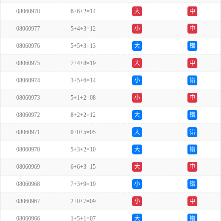
08060978
6+6+2=14
大
中
08060977
5+4+3=12
小
中
08060976
5+5+3=13
大
错
08060975
7+4+8=19
大
中
08060974
3+5+6=14
小
错
08060973
5+1+2=08
小
中
08060972
8+2+2=12
大
错
08060971
0+0+5=05
大
错
08060970
5+3+2=10
大
错
08060969
6+6+3=15
大
中
08060968
7+3+9=19
小
错
08060967
2+0+7=09
小
中
08060966
1+5+1=07
大
错