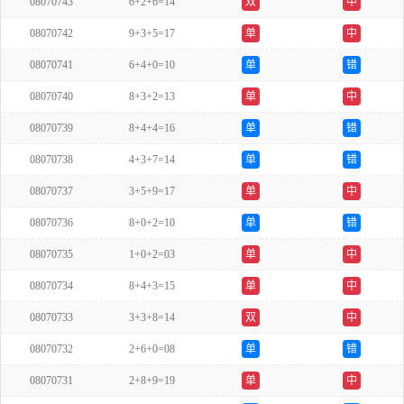
08070743
6+2+6=14
双
中
08070742
9+3+5=17
单
中
08070741
6+4+0=10
单
错
08070740
8+3+2=13
单
中
08070739
8+4+4=16
单
错
08070738
4+3+7=14
单
错
08070737
3+5+9=17
单
中
08070736
8+0+2=10
单
错
08070735
1+0+2=03
单
中
08070734
8+4+3=15
单
中
08070733
3+3+8=14
双
中
08070732
2+6+0=08
单
错
08070731
2+8+9=19
单
中