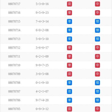
08070717
5+3+8=16
双
中
08070716
9+5+9=23
单
中
08070715
7+4+3=14
单
错
08070714
6+0+2=08
单
错
08070713
5+0+5=10
单
错
08070712
5+6+6=17
单
中
08070711
6+2+1=09
单
中
08070710
9+9+7=25
单
中
08070709
3+0+5=08
双
中
08070708
0+1+9=10
单
错
08070707
4+2+1=07
双
错
08070706
9+7+4=20
单
错
08070705
0+9+3=12
双
中