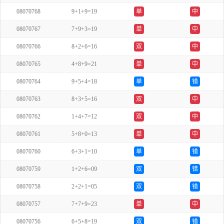
08070768
9+1+9=19
单
中
08070767
7+9+3=19
单
中
08070766
8+2+6=16
双
中
08070765
4+8+9=21
单
中
08070764
9+5+4=18
单
错
08070763
8+3+5=16
双
中
08070762
1+4+7=12
双
中
08070761
5+8+0=13
单
中
08070760
6+3+1=10
单
错
08070759
1+2+6=09
双
错
08070758
2+2+1=05
双
错
08070757
7+7+9=23
单
中
08070756
6+5+8=19
双
错