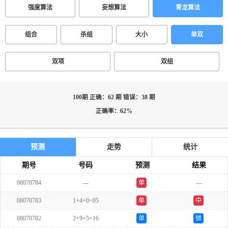
强度算法
妄想算法
青龙算法
组合
杀组
大小
单双
双项
双组
100期 正确：62 期 错误：38 期
正确率：62%
预测
走势
统计
期号
号码
预测
结果
08070784
---
单
---
08070783
1+4+0=05
单
中
08070782
2+9+5=16
单
错