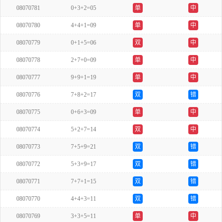
08070781
0+3+2=05
单
中
08070780
4+4+1=09
单
中
08070779
0+1+5=06
双
中
08070778
2+7+0=09
单
中
08070777
9+9+1=19
单
中
08070776
7+8+2=17
双
错
08070775
0+6+3=09
单
中
08070774
5+2+7=14
双
中
08070773
7+5+9=21
双
错
08070772
5+3+9=17
双
错
08070771
7+7+1=15
双
错
08070770
4+4+3=11
双
错
08070769
3+3+5=11
单
中