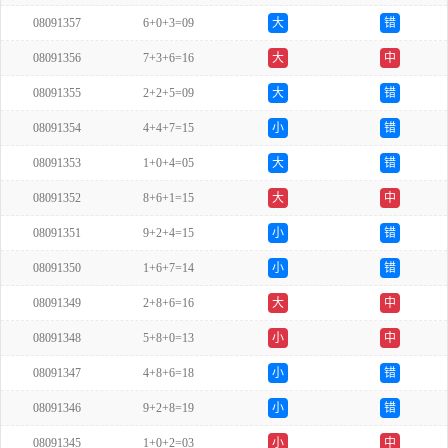
08091357
6+0+3=09
大
错
08091356
7+3+6=16
大
中
08091355
2+2+5=09
大
错
08091354
4+4+7=15
小
错
08091353
1+0+4=05
大
错
08091352
8+6+1=15
大
中
08091351
9+2+4=15
小
错
08091350
1+6+7=14
小
错
08091349
2+8+6=16
大
中
08091348
5+8+0=13
小
中
08091347
4+8+6=18
小
错
08091346
9+2+8=19
小
错
08091345
1+0+2=03
小
中