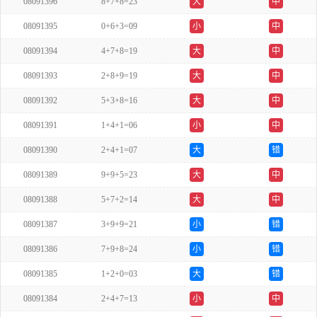
08091396
8+7+8=23
大
中
08091395
0+6+3=09
小
中
08091394
4+7+8=19
大
中
08091393
2+8+9=19
大
中
08091392
5+3+8=16
大
中
08091391
1+4+1=06
小
中
08091390
2+4+1=07
大
错
08091389
9+9+5=23
大
中
08091388
5+7+2=14
大
中
08091387
3+9+9=21
小
错
08091386
7+9+8=24
小
错
08091385
1+2+0=03
大
错
08091384
2+4+7=13
小
中