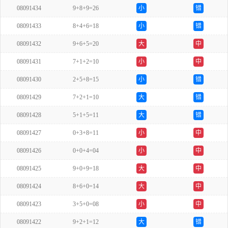
08091434
9+8+9=26
小
错
08091433
8+4+6=18
小
错
08091432
9+6+5=20
大
中
08091431
7+1+2=10
小
中
08091430
2+5+8=15
小
错
08091429
7+2+1=10
大
错
08091428
5+1+5=11
大
错
08091427
0+3+8=11
小
中
08091426
0+0+4=04
小
中
08091425
9+0+9=18
大
中
08091424
8+6+0=14
大
中
08091423
3+5+0=08
小
中
08091422
9+2+1=12
大
错