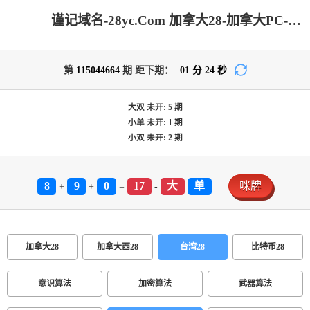
谨记域名-28yc.Com 加拿大28-加拿大PC-加拿大pc预测结果走势|加拿大28开奖结果预测官网|飞飞28加拿大在线预测
第
115044664
期 距下期：
01
分
24
秒
大双
未开:
5
期
小单
未开:
1
期
小双
未开:
2
期
8
9
0
17
大
单
咪牌
+
+
=
-
加拿大28
加拿大西28
台湾28
比特币28
意识算法
加密算法
武器算法