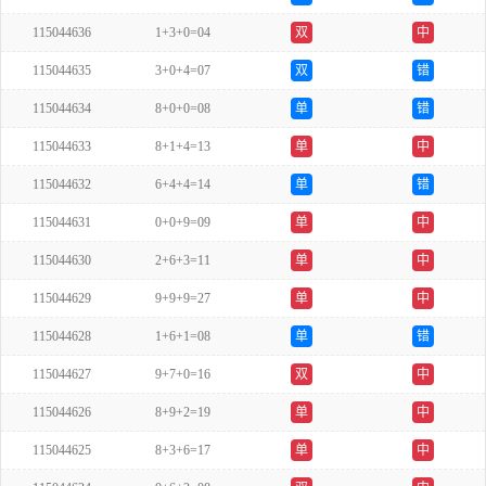
115044636
1+3+0=04
双
中
115044635
3+0+4=07
双
错
115044634
8+0+0=08
单
错
115044633
8+1+4=13
单
中
115044632
6+4+4=14
单
错
115044631
0+0+9=09
单
中
115044630
2+6+3=11
单
中
115044629
9+9+9=27
单
中
115044628
1+6+1=08
单
错
115044627
9+7+0=16
双
中
115044626
8+9+2=19
单
中
115044625
8+3+6=17
单
中