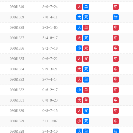
08061340
8+9+7=24
大
单
中
08061339
7+0+4=11
大
双
错
08061338
2+2+1=05
大
单
中
08061337
5+4+8=17
大
双
中
08061336
9+2+7=18
小
双
中
08061335
9+6+7=22
大
双
中
08061334
9+9+3=21
大
双
中
08061333
3+7+4=14
大
单
中
08061332
9+6+2=17
小
单
中
08061331
6+8+9=23
大
单
中
08061330
0+8+7=15
大
双
中
08061329
5+1+1=07
小
双
中
08061328
3+4+3=10
大
单
错