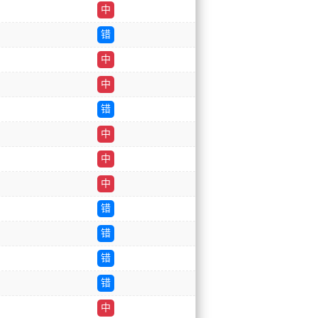
中
错
中
中
错
中
中
中
错
错
错
错
中