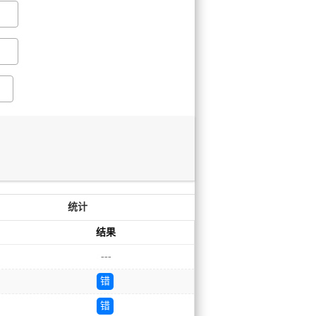
统计
结果
---
错
错