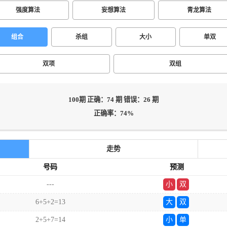
强度算法
妄想算法
青龙算法
组合
杀组
大小
单双
双项
双组
100期 正确：74 期 错误：26 期
正确率：74%
走势
号码
预测
---
小
双
6+5+2=13
大
双
2+5+7=14
小
单