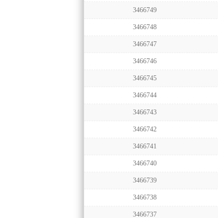
3466749
3466748
3466747
3466746
3466745
3466744
3466743
3466742
3466741
3466740
3466739
3466738
3466737