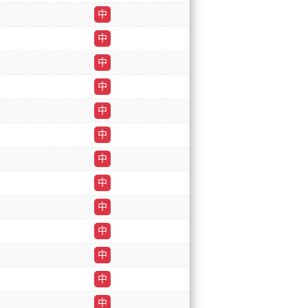
中
中
中
中
中
中
中
中
中
中
中
中
中