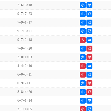
7+6+5=18
小
单
9+7+7=23
小
双
7+9+1=17
小
双
9+7+5=21
小
双
9+7+2=18
大
单
7+9+4=20
小
双
2+0+1=03
大
单
4+4+2=10
小
单
6+0+5=11
小
双
0+9+2=11
大
单
8+8+4=20
小
双
6+7+1=14
小
单
3+1+1=05
小
双