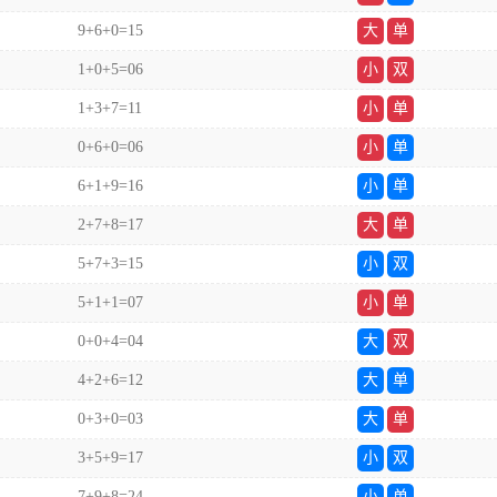
9+6+0=15
大
单
1+0+5=06
小
双
1+3+7=11
小
单
0+6+0=06
小
单
6+1+9=16
小
单
2+7+8=17
大
单
5+7+3=15
小
双
5+1+1=07
小
单
0+0+4=04
大
双
4+2+6=12
大
单
0+3+0=03
大
单
3+5+9=17
小
双
7+9+8=24
小
单