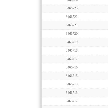
3466723
3466722
3466721
3466720
3466719
3466718
3466717
3466716
3466715
3466714
3466713
3466712