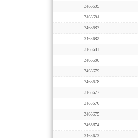
3466685
3466684
3466683
3466682
3466681
3466680
3466679
3466678
3466677
3466676
3466675
3466674
3466673