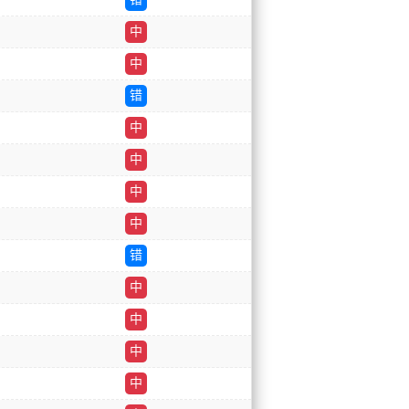
中
中
错
中
中
中
中
错
中
中
中
中