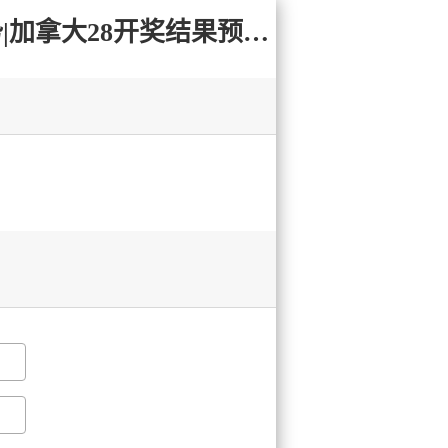
谨记域名-28yc.Com 加拿大28-加拿大PC-加拿大pc预测结果走势|加拿大28开奖结果预测官网|飞飞28加拿大在线预测