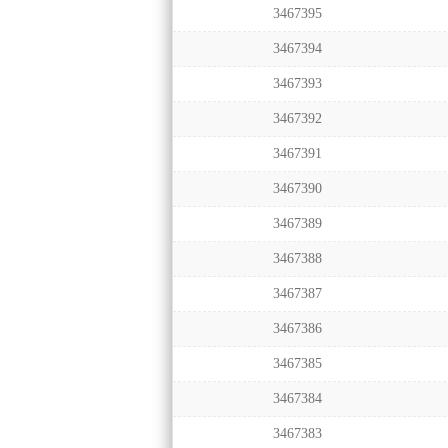
3467395
3467394
3467393
3467392
3467391
3467390
3467389
3467388
3467387
3467386
3467385
3467384
3467383