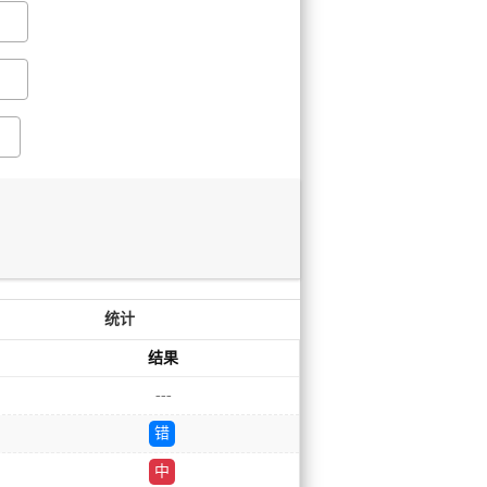
统计
结果
---
错
中