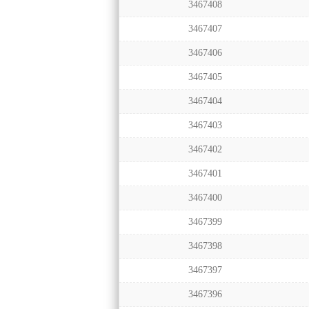
3467408
3467407
3467406
3467405
3467404
3467403
3467402
3467401
3467400
3467399
3467398
3467397
3467396