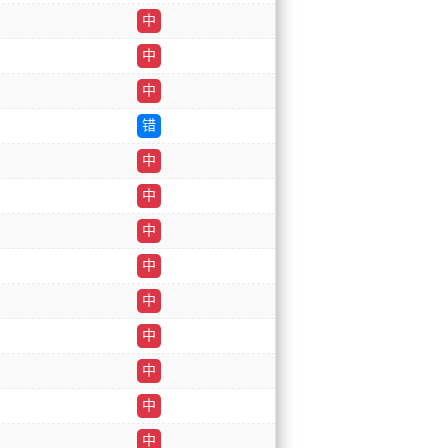
中
中
中
错
中
中
中
中
中
中
中
中
中