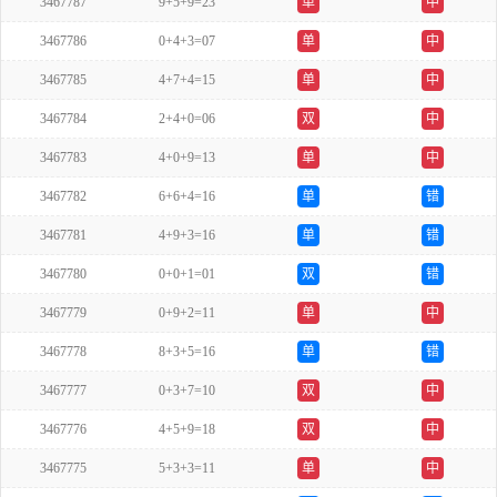
3467787
9+5+9=23
单
中
3467786
0+4+3=07
单
中
3467785
4+7+4=15
单
中
3467784
2+4+0=06
双
中
3467783
4+0+9=13
单
中
3467782
6+6+4=16
单
错
3467781
4+9+3=16
单
错
3467780
0+0+1=01
双
错
3467779
0+9+2=11
单
中
3467778
8+3+5=16
单
错
3467777
0+3+7=10
双
中
3467776
4+5+9=18
双
中
3467775
5+3+3=11
单
中