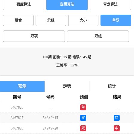
强度算法
妄想算法
青龙算法
组合
杀组
大小
单双
双项
双组
100期 正确：55 期 错误：45 期
正确率：55%
预测
走势
统计
期号
号码
预测
结果
3467828
---
单
---
3467827
5+8+2=15
双
错
3467826
2+9+9=20
双
中