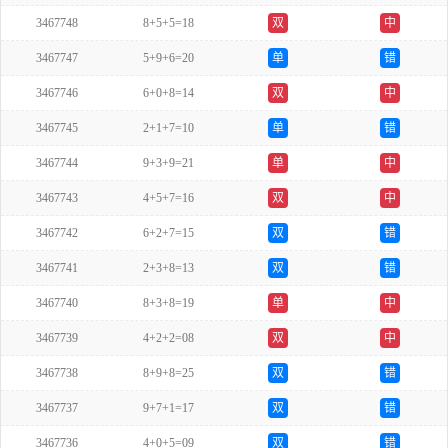
3467748
8+5+5=18
双
中
3467747
5+9+6=20
单
错
3467746
6+0+8=14
双
中
3467745
2+1+7=10
单
错
3467744
9+3+9=21
单
中
3467743
4+5+7=16
双
中
3467742
6+2+7=15
双
错
3467741
2+3+8=13
双
错
3467740
8+3+8=19
单
中
3467739
4+2+2=08
双
中
3467738
8+9+8=25
双
错
3467737
9+7+1=17
双
错
3467736
4+0+5=09
双
错