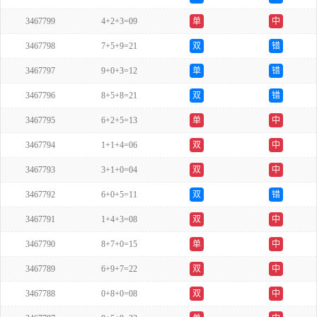
3467799
4+2+3=09
单
中
3467798
7+5+9=21
双
错
3467797
9+0+3=12
单
错
3467796
8+5+8=21
双
错
3467795
6+2+5=13
单
中
3467794
1+1+4=06
双
中
3467793
3+1+0=04
双
中
3467792
6+0+5=11
双
错
3467791
1+4+3=08
双
中
3467790
8+7+0=15
单
中
3467789
6+9+7=22
双
中
3467788
0+8+0=08
双
中