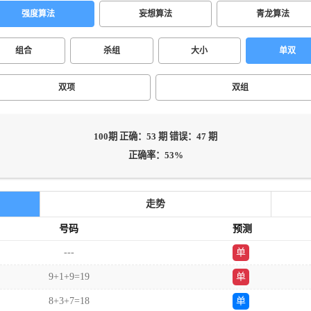
强度算法
妄想算法
青龙算法
组合
杀组
大小
单双
双项
双组
100期 正确：53 期 错误：47 期
正确率：53%
走势
号码
预测
---
单
9+1+9=19
单
8+3+7=18
单