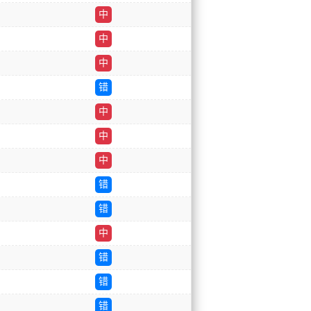
中
中
中
错
中
中
中
错
错
中
错
错
错