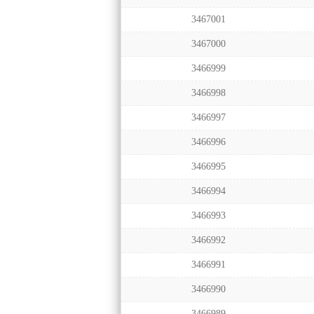
3467001
3467000
3466999
3466998
3466997
3466996
3466995
3466994
3466993
3466992
3466991
3466990
3466989