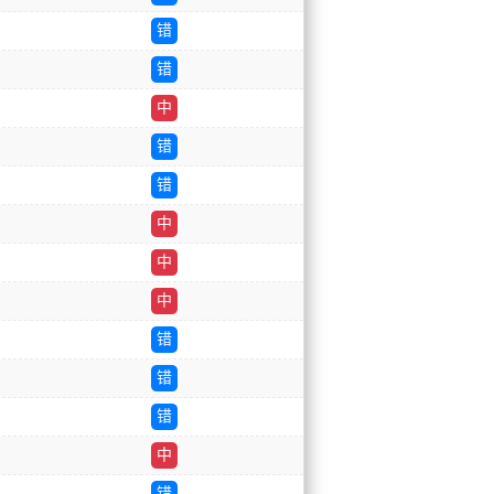
错
错
中
错
错
中
中
中
错
错
错
中
错