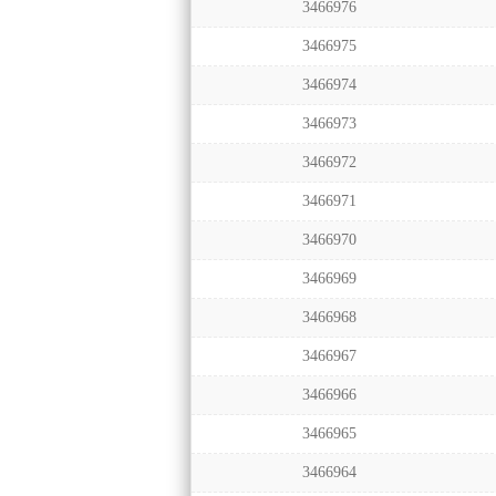
3466976
3466975
3466974
3466973
3466972
3466971
3466970
3466969
3466968
3466967
3466966
3466965
3466964