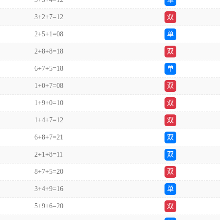
3+2+7=12
双
2+5+1=08
单
2+8+8=18
双
6+7+5=18
单
1+0+7=08
双
1+9+0=10
双
1+4+7=12
双
6+8+7=21
双
2+1+8=11
双
8+7+5=20
双
3+4+9=16
单
5+9+6=20
双