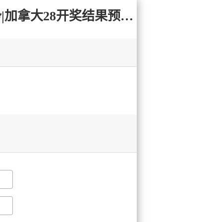
谨记域名-28yc.Com 加拿大28-加拿大PC-加拿大pc预测结果走势|加拿大28开奖结果预测官网|飞飞28加拿大在线预测