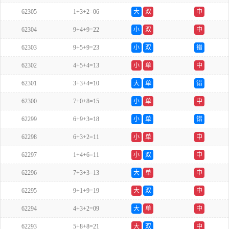
62305
1+3+2=06
大
双
中
62304
9+4+9=22
小
双
中
62303
9+5+9=23
小
双
错
62302
4+5+4=13
小
单
中
62301
3+3+4=10
大
单
错
62300
7+0+8=15
小
单
中
62299
6+9+3=18
小
单
错
62298
6+3+2=11
小
单
中
62297
1+4+6=11
小
双
中
62296
7+3+3=13
大
单
中
62295
9+1+9=19
大
双
中
62294
4+3+2=09
大
单
中
62293
5+8+8=21
大
双
中