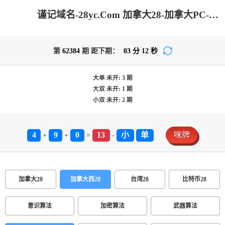
谨记域名-28yc.Com 加拿大28-加拿大PC-加拿大pc预测结果走势|加拿大28开奖结果预测官网|飞飞28加拿大在线预测
第
62384
期 距下期：
03
分
12
秒
大单
未开:
3
期
大双
未开:
1
期
小双
未开:
2
期
4
9
0
13
小
单
咪牌
+
+
=
-
加拿大28
加拿大西28
台湾28
比特币28
意识算法
加密算法
武器算法