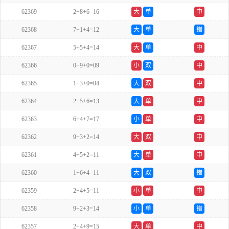
62369
2+8+6=16
大
单
中
62368
7+1+4=12
大
单
错
62367
5+5+4=14
大
单
中
62366
0+9+0=09
小
双
中
62365
1+3+0=04
大
双
中
62364
2+5+6=13
大
单
中
62363
6+4+7=17
小
单
中
62362
9+3+2=14
大
双
中
62361
4+5+2=11
大
单
中
62360
1+6+4=11
大
双
错
62359
2+4+5=11
小
单
中
62358
9+2+3=14
小
单
错
62357
2+4+9=15
大
单
中