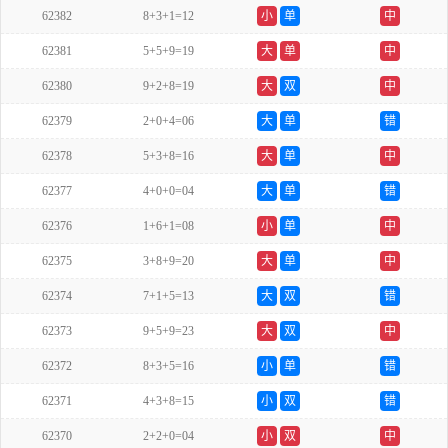
62382
8+3+1=12
小
单
中
62381
5+5+9=19
大
单
中
62380
9+2+8=19
大
双
中
62379
2+0+4=06
大
单
错
62378
5+3+8=16
大
单
中
62377
4+0+0=04
大
单
错
62376
1+6+1=08
小
单
中
62375
3+8+9=20
大
单
中
62374
7+1+5=13
大
双
错
62373
9+5+9=23
大
双
中
62372
8+3+5=16
小
单
错
62371
4+3+8=15
小
双
错
62370
2+2+0=04
小
双
中