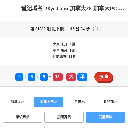
谨记域名-28yc.Com 加拿大28-加拿大PC-加拿大pc预测结果走势|加拿大28开奖结果预测官网|飞飞28加拿大在线预测
第
61582
期 距下期：
02
分
54
秒
大双
未开:
3
期
小单
未开:
1
期
小双
未开:
14
期
0
6
9
15
大
单
咪牌
+
+
=
-
加拿大28
加拿大西28
台湾28
比特币28
意识算法
加密算法
武器算法