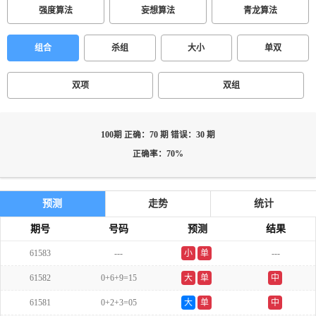
强度算法
妄想算法
青龙算法
组合
杀组
大小
单双
双项
双组
100期 正确：70 期 错误：30 期
正确率：70%
预测
走势
统计
期号
号码
预测
结果
61583
---
小
单
---
61582
0+6+9=15
大
单
中
61581
0+2+3=05
大
单
中