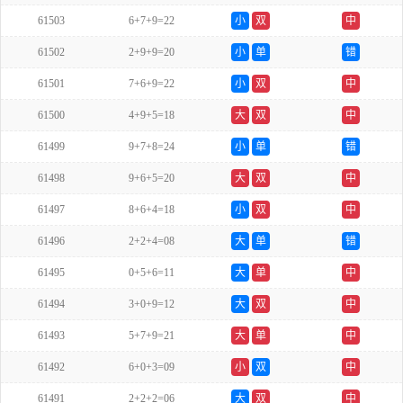
61503
6+7+9=22
小
双
中
61502
2+9+9=20
小
单
错
61501
7+6+9=22
小
双
中
61500
4+9+5=18
大
双
中
61499
9+7+8=24
小
单
错
61498
9+6+5=20
大
双
中
61497
8+6+4=18
小
双
中
61496
2+2+4=08
大
单
错
61495
0+5+6=11
大
单
中
61494
3+0+9=12
大
双
中
61493
5+7+9=21
大
单
中
61492
6+0+3=09
小
双
中
61491
2+2+2=06
大
双
中