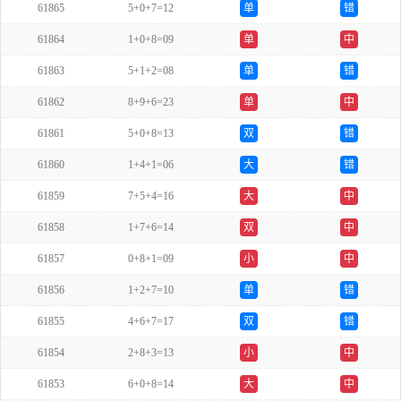
61865
5+0+7=12
单
错
61864
1+0+8=09
单
中
61863
5+1+2=08
单
错
61862
8+9+6=23
单
中
61861
5+0+8=13
双
错
61860
1+4+1=06
大
错
61859
7+5+4=16
大
中
61858
1+7+6=14
双
中
61857
0+8+1=09
小
中
61856
1+2+7=10
单
错
61855
4+6+7=17
双
错
61854
2+8+3=13
小
中
61853
6+0+8=14
大
中