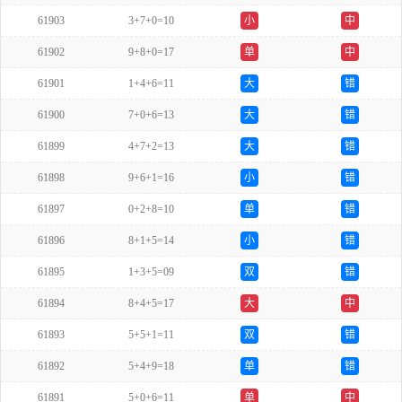
61903
3+7+0=10
小
中
61902
9+8+0=17
单
中
61901
1+4+6=11
大
错
61900
7+0+6=13
大
错
61899
4+7+2=13
大
错
61898
9+6+1=16
小
错
61897
0+2+8=10
单
错
61896
8+1+5=14
小
错
61895
1+3+5=09
双
错
61894
8+4+5=17
大
中
61893
5+5+1=11
双
错
61892
5+4+9=18
单
错
61891
5+0+6=11
单
中