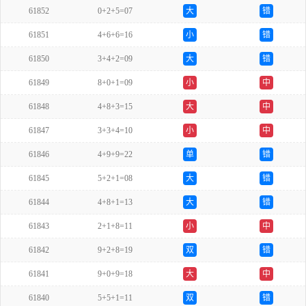
61852
0+2+5=07
大
错
61851
4+6+6=16
小
错
61850
3+4+2=09
大
错
61849
8+0+1=09
小
中
61848
4+8+3=15
大
中
61847
3+3+4=10
小
中
61846
4+9+9=22
单
错
61845
5+2+1=08
大
错
61844
4+8+1=13
大
错
61843
2+1+8=11
小
中
61842
9+2+8=19
双
错
61841
9+0+9=18
大
中
61840
5+5+1=11
双
错