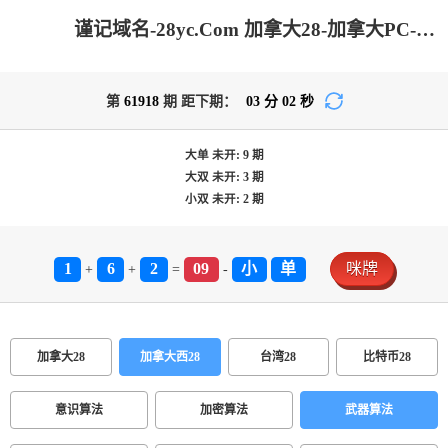
谨记域名-28yc.Com 加拿大28-加拿大PC-加拿大pc预测结果走势|加拿大28开奖结果预测官网|飞飞28加拿大在线预测
第
61918
期 距下期：
03
分
02
秒
大单
未开:
9
期
大双
未开:
3
期
小双
未开:
2
期
1
6
2
09
小
单
咪牌
+
+
=
-
加拿大28
加拿大西28
台湾28
比特币28
意识算法
加密算法
武器算法