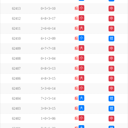
单
小
62413
0+5+5=10
殺
中
单
小
62412
6+8+3=17
殺
中
双
大
62411
2+6+6=14
殺
中
单
小
62410
6+1+2=09
殺
错
单
大
62409
4+7+7=18
殺
中
单
小
62408
0+1+3=04
殺
中
单
小
62407
0+8+5=13
殺
中
双
大
62406
4+8+3=15
殺
中
双
小
62405
5+3+6=14
殺
中
单
大
62404
7+2+5=14
殺
错
双
大
62403
3+9+3=15
殺
错
单
小
62402
1+0+5=06
殺
中
单