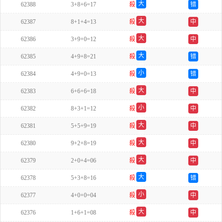
大
62388
3+8+6=17
殺
错
单
大
62387
8+1+4=13
殺
中
单
大
62386
3+9+0=12
殺
中
单
大
62385
4+9+8=21
殺
错
单
小
62384
4+9+0=13
殺
错
单
大
62383
6+6+6=18
殺
中
单
小
62382
8+3+1=12
殺
中
单
大
62381
5+5+9=19
殺
中
双
大
62380
9+2+8=19
殺
中
双
大
62379
2+0+4=06
殺
中
双
大
62378
5+3+8=16
殺
错
双
小
62377
4+0+0=04
殺
中
单
大
62376
1+6+1=08
殺
中
双