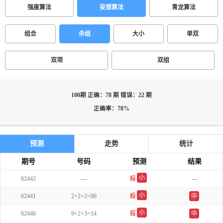
强度算法
妄想算法
青龙算法
组合
杀组
大小
单双
双项
双组
100期 正确：78 期 错误：22 期
正确率：78%
预测
走势
统计
期号
号码
预测
结果
小
62442
---
殺
---
单
小
62441
2+2+2=06
殺
中
单
小
62440
9+2+3=14
殺
中
单