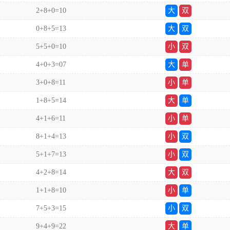
2+8+0=10
大
双
0+8+5=13
大
双
5+5+0=10
小
双
4+0+3=07
大
单
3+0+8=11
小
单
1+8+5=14
大
单
4+1+6=11
小
单
8+1+4=13
小
双
5+1+7=13
小
双
4+2+8=14
大
双
1+1+8=10
小
单
7+5+3=15
小
双
9+4+9=22
大
单