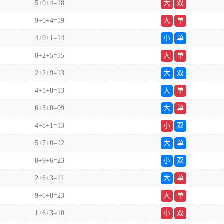
5+9+4=18
大
双
9+6+4=19
大
单
4+9+1=14
小
单
8+2+5=15
大
单
2+2+9=13
大
双
4+1+8=13
大
单
6+3+0=09
大
单
4+8+1=13
小
双
5+7+0=12
大
单
8+9+6=23
小
双
2+6+3=11
大
单
9+6+8=23
大
单
1+6+3=10
小
双