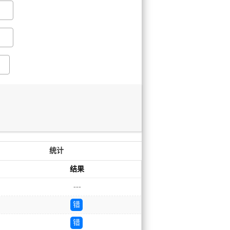
统计
结果
---
错
错