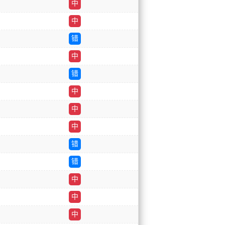
中
中
错
中
错
中
中
中
错
错
中
中
中