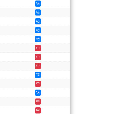
错
错
错
错
错
中
中
中
错
中
错
中
中