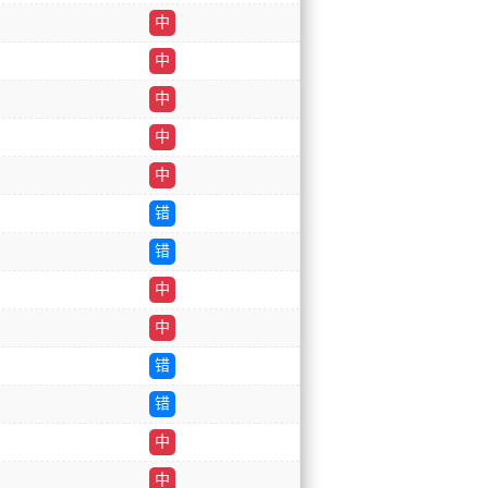
中
中
中
中
中
错
错
中
中
错
错
中
中