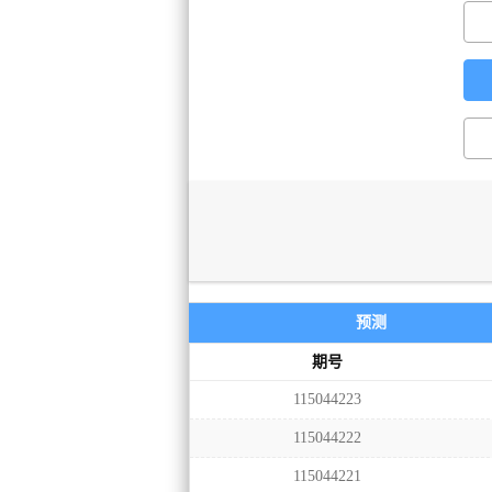
预测
期号
115044223
115044222
115044221