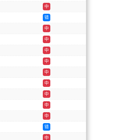
中
错
中
中
中
中
中
中
中
中
中
错
中