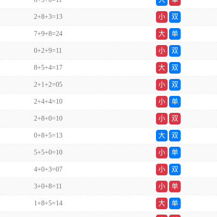
2+8+3=13
小
双
7+9+8=24
大
单
0+2+9=11
小
双
8+5+4=17
大
双
2+1+2=05
小
双
2+4+4=10
小
单
2+8+0=10
小
双
0+8+5=13
大
双
5+5+0=10
小
单
4+0+3=07
小
双
3+0+8=11
小
单
1+8+5=14
大
单