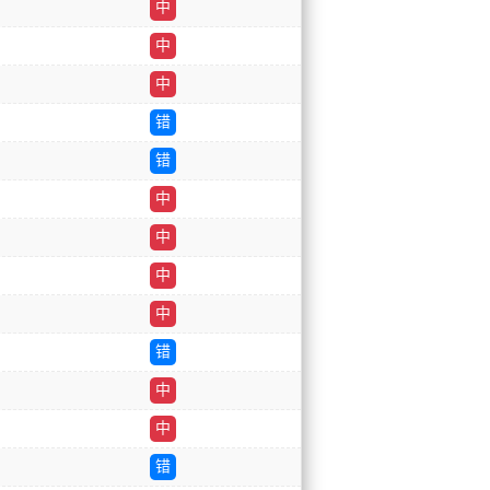
中
中
中
错
错
中
中
中
中
错
中
中
错