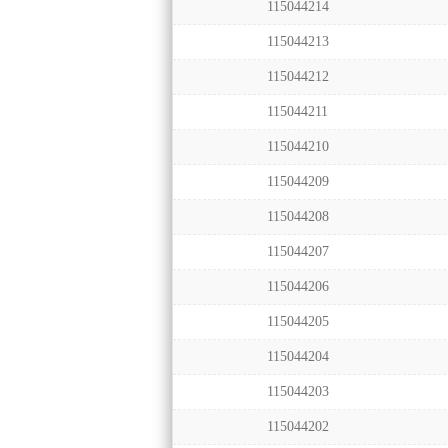
115044214
115044213
115044212
115044211
115044210
115044209
115044208
115044207
115044206
115044205
115044204
115044203
115044202