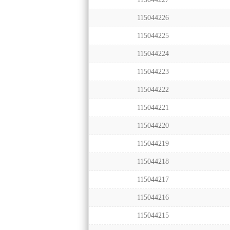
115044226
115044225
115044224
115044223
115044222
115044221
115044220
115044219
115044218
115044217
115044216
115044215