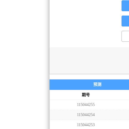
预测
期号
115044255
115044254
115044253