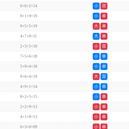
6+6+2=14
小
双
9+1+9=19
小
单
9+5+5=19
大
单
4+7+0=11
大
单
2+3+5=10
小
双
7+5+6=18
小
单
5+9+4=18
小
单
9+6+4=19
大
双
4+9+1=14
小
单
8+2+5=15
小
单
2+2+9=13
小
单
4+1+8=13
小
单
6+3+0=09
小
单