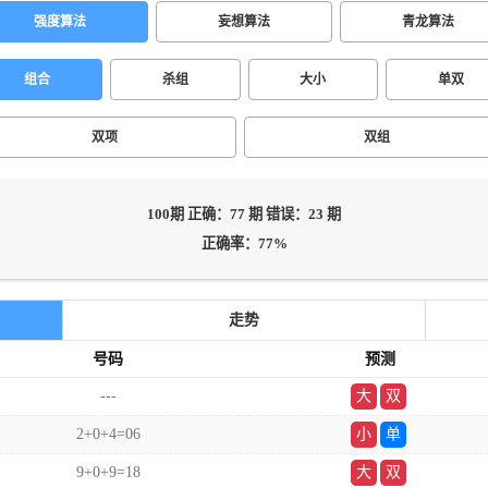
强度算法
妄想算法
青龙算法
组合
杀组
大小
单双
双项
双组
100期 正确：77 期 错误：23 期
正确率：77%
走势
号码
预测
---
大
双
2+0+4=06
小
单
9+0+9=18
大
双