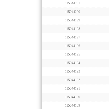
115044201
115044200
115044199
115044198
115044197
115044196
115044195
115044194
115044193
115044192
115044191
115044190
115044189