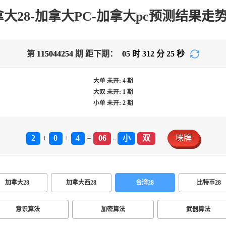
第
115044254
期 距下期：
05
时
312
分
25
秒
大单
未开:
4
期
大双
未开:
1
期
小单
未开:
2
期
2
+
0
+
4
=
06
-
小
双
咪牌
加拿大28
加拿大西28
台湾28
比特币28
意识算法
加密算法
武器算法