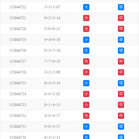
115044722
3+3+1=07
大
错
115044721
9+2+3=14
大
中
115044720
5+8+8=21
大
中
115044719
6+4+9=19
小
错
115044718
0+3+7=10
大
错
115044717
7+7+9=23
大
中
115044716
5+2+2=09
小
中
115044715
8+4+2=14
小
错
115044714
0+0+2=02
小
中
115044713
8+1+4=13
小
中
115044712
4+9+4=17
大
中
115044711
9+6+2=17
小
错
115044710
6+3+2=11
大
错