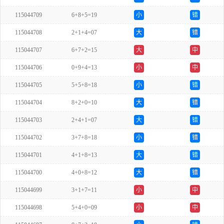
115044709
6+8+5=19
小
错
115044708
2+1+4=07
大
错
115044707
6+7+2=15
大
中
115044706
0+9+4=13
小
中
115044705
5+5+8=18
小
错
115044704
8+2+0=10
大
错
115044703
2+4+1=07
大
错
115044702
3+7+8=18
小
错
115044701
4+1+8=13
大
错
115044700
4+0+8=12
大
错
115044699
3+1+7=11
小
中
115044698
5+4+0=09
小
中