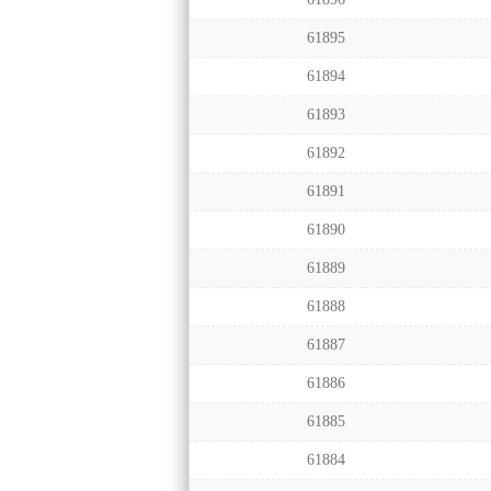
61895
61894
61893
61892
61891
61890
61889
61888
61887
61886
61885
61884