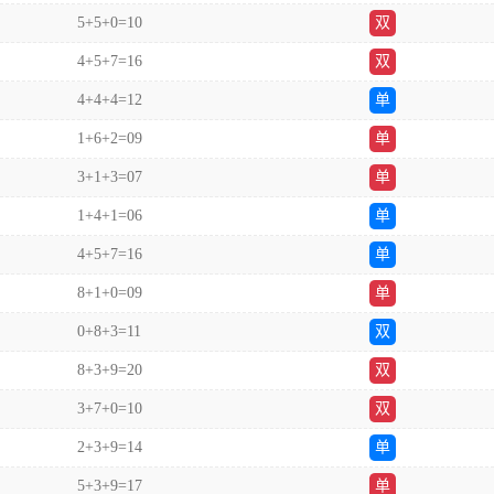
5+5+0=10
双
4+5+7=16
双
4+4+4=12
单
1+6+2=09
单
3+1+3=07
单
1+4+1=06
单
4+5+7=16
单
8+1+0=09
单
0+8+3=11
双
8+3+9=20
双
3+7+0=10
双
2+3+9=14
单
5+3+9=17
单