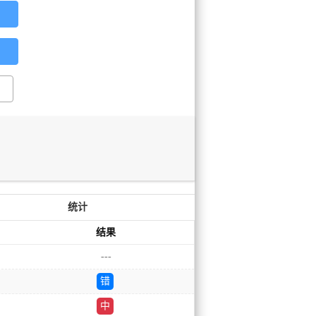
统计
结果
---
错
中