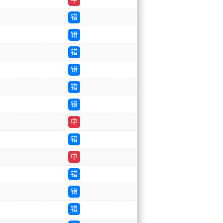
错
错
错
错
错
错
中
错
中
错
错
错