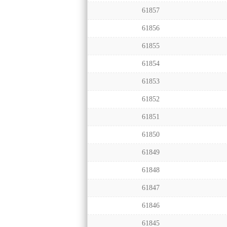
61857
61856
61855
61854
61853
61852
61851
61850
61849
61848
61847
61846
61845