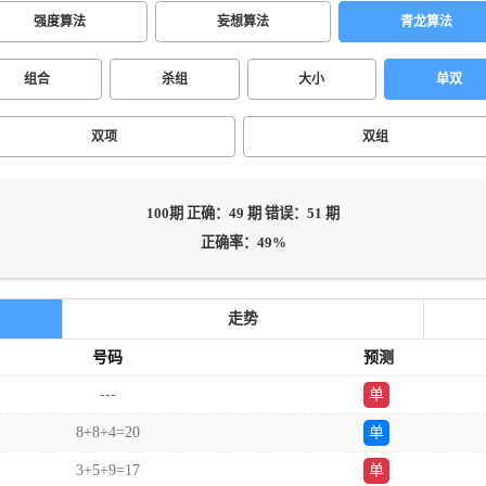
强度算法
妄想算法
青龙算法
组合
杀组
大小
单双
双项
双组
100期 正确：49 期 错误：51 期
正确率：49%
走势
号码
预测
---
单
8+8+4=20
单
3+5+9=17
单