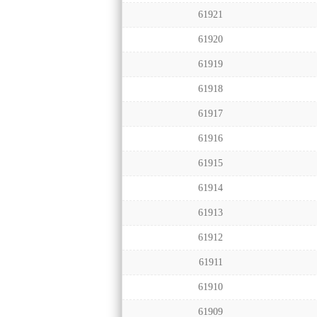
61921
61920
61919
61918
61917
61916
61915
61914
61913
61912
61911
61910
61909