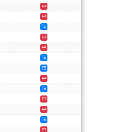
中
中
错
中
中
错
错
中
错
中
中
错
中