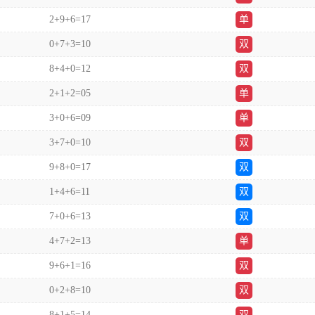
2+9+6=17
单
0+7+3=10
双
8+4+0=12
双
2+1+2=05
单
3+0+6=09
单
3+7+0=10
双
9+8+0=17
双
1+4+6=11
双
7+0+6=13
双
4+7+2=13
单
9+6+1=16
双
0+2+8=10
双
8+1+5=14
双