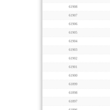
61908
61907
61906
61905
61904
61903
61902
61901
61900
61899
61898
61897
61896